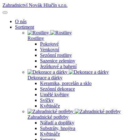
Zahradnictví Novák Hlučín s.r.o.
O nás
Sortiment
Rostliny
Pokojové
Venkovní
Sezónní rostliny
Sazenice zeleniny
Jezírkové a bahení
Dekorace a dárky
Keramika, porcelán a sklo
Sezónní dekorace
Umělé květiny
Svíčky
Květináče
Zahradnické potřeby
Nářadí a doplňky
Substráty, hnojiva
Květináče
Semena