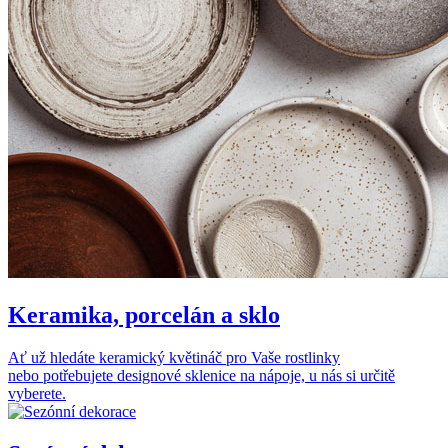
Keramika, porcelán a sklo
Ať už hledáte keramický květináč pro Vaše rostlinky
nebo potřebujete designové sklenice na nápoje, u nás si určitě
vyberete.