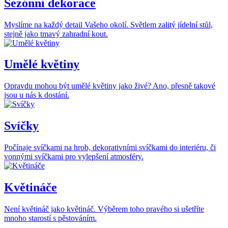
Sezónní dekorace
Myslíme na každý detail Vašeho okolí. Světlem zalitý jídelní stůl,
stejně jako tmavý zahradní kout.
Umělé květiny
Opravdu mohou být umělé květiny jako živé? Ano, přesně takové
jsou u nás k dostání.
Svíčky
Počínaje svíčkami na hrob, dekorativními svíčkami do interiéru, či
vonnými svíčkami pro vylepšení atmosféry.
Květináče
Není květináč jako květináč. Výběrem toho pravého si ušetříte
mnoho starostí s pěstováním.