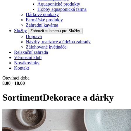
Aquaponické produkty
Hobby aquaponická farma
Dárkové poukazy
Farmářské produkty
Zahradní kavárna
Služby
Zobrazit submenu pro Služby
Doprava
Návrhy, realizace a údržba zahrady
Zálohované květináče.
Relaxační zahrada
Věrnostní klub
Novákovinky
Kontakt
Otevírací doba
8.00 - 18.00
Sortiment
Dekorace a dárky