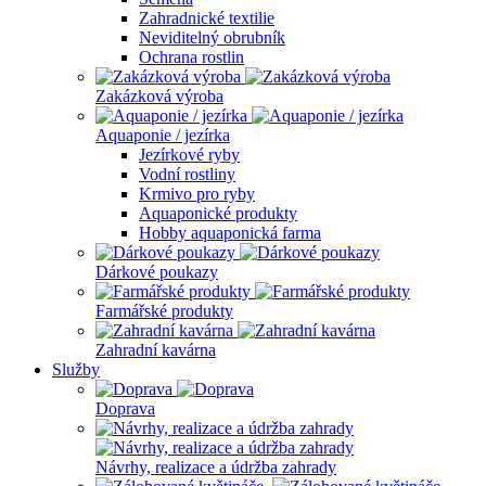
Zahradnické textilie
Neviditelný obrubník
Ochrana rostlin
Zakázková výroba
Aquaponie / jezírka
Jezírkové ryby
Vodní rostliny
Krmivo pro ryby
Aquaponické produkty
Hobby aquaponická farma
Dárkové poukazy
Farmářské produkty
Zahradní kavárna
Služby
Doprava
Návrhy, realizace a údržba zahrady