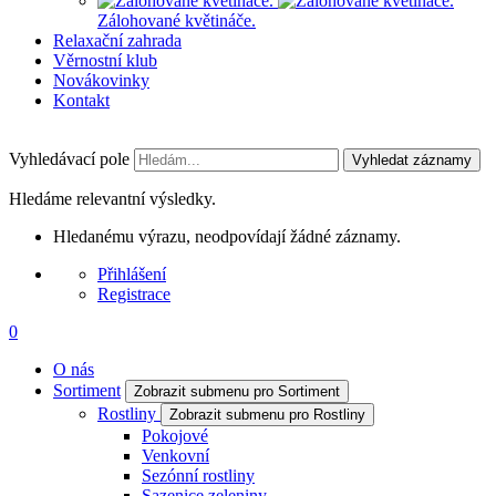
Zálohované květináče.
Relaxační zahrada
Věrnostní klub
Novákovinky
Kontakt
Vyhledávací pole
Vyhledat záznamy
Hledáme relevantní výsledky.
Hledanému výrazu, neodpovídají žádné záznamy.
Přihlášení
Registrace
0
O nás
Sortiment
Zobrazit submenu pro Sortiment
Rostliny
Zobrazit submenu pro Rostliny
Pokojové
Venkovní
Sezónní rostliny
Sazenice zeleniny