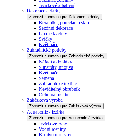
Jezírkové a bahení
Dekorace a dárky
Zobrazit submenu pro Dekorace a dárky
Keramika, porcelán a sklo
Sezónní dekorace
Umělé květiny
Svíčky
Květináče
Zahradnické potřeby
Zobrazit submenu pro Zahradnické potřeby
Nářadí a doplňky
Substráty, hnojiva
Květináče
Semena
Zahradnické textilie
Neviditelný obrubník
Ochrana rostlin
Zakázková výroba
Zobrazit submenu pro Zakázková výroba
Aquaponie / jezírka
Zobrazit submenu pro Aquaponie / jezírka
Jezírkové ryby
Vodní rostliny
Krmivo pro ryby