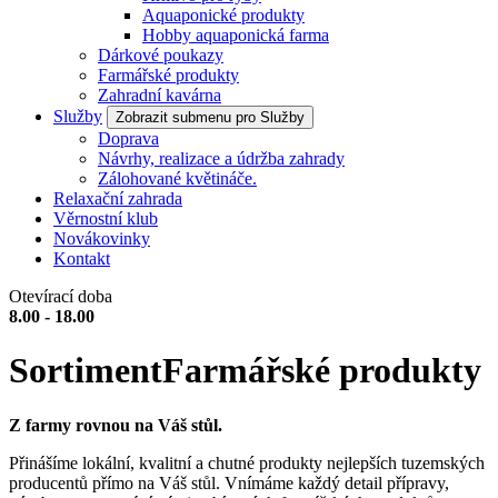
Aquaponické produkty
Hobby aquaponická farma
Dárkové poukazy
Farmářské produkty
Zahradní kavárna
Služby
Zobrazit submenu pro Služby
Doprava
Návrhy, realizace a údržba zahrady
Zálohované květináče.
Relaxační zahrada
Věrnostní klub
Novákovinky
Kontakt
Otevírací doba
8.00 - 18.00
Sortiment
Farmářské produkty
Z farmy rovnou na Váš stůl.
Přinášíme lokální, kvalitní a chutné produkty nejlepších tuzemských
producentů přímo na Váš stůl. Vnímáme každý detail přípravy,