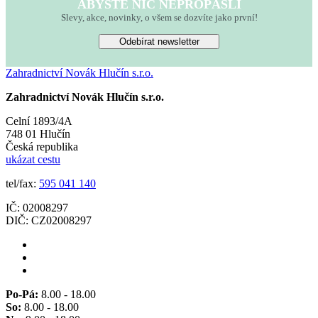
ABYSTE NIC NEPROPÁSLI
Slevy, akce, novinky, o všem se dozvíte jako první!
Odebírat newsletter
Zahradnictví Novák Hlučín s.r.o.
Zahradnictví Novák Hlučín s.r.o.
Celní 1893/4A
748 01 Hlučín
Česká republika
ukázat cestu
tel/fax:
595 041 140
IČ: 02008297
DIČ: CZ02008297
Po-Pá:
8.00 - 18.00
So:
8.00 - 18.00