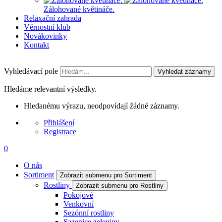
Zálohované květináče.
Relaxační zahrada
Věrnostní klub
Novákovinky
Kontakt
Vyhledávací pole
Vyhledat záznamy
Hledáme relevantní výsledky.
Hledanému výrazu, neodpovídají žádné záznamy.
Přihlášení
Registrace
0
O nás
Sortiment
Zobrazit submenu pro Sortiment
Rostliny
Zobrazit submenu pro Rostliny
Pokojové
Venkovní
Sezónní rostliny
Sazenice zeleniny