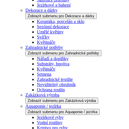
Jezírkové a bahení
Dekorace a dárky
Zobrazit submenu pro Dekorace a dárky
Keramika, porcelán a sklo
Sezónní dekorace
Umělé květiny
Svíčky
Květináče
Zahradnické potřeby
Zobrazit submenu pro Zahradnické potřeby
Nářadí a doplňky
Substráty, hnojiva
Květináče
Semena
Zahradnické textilie
Neviditelný obrubník
Ochrana rostlin
Zakázková výroba
Zobrazit submenu pro Zakázková výroba
Aquaponie / jezírka
Zobrazit submenu pro Aquaponie / jezírka
Jezírkové ryby
Vodní rostliny
Krmivo pro ryby