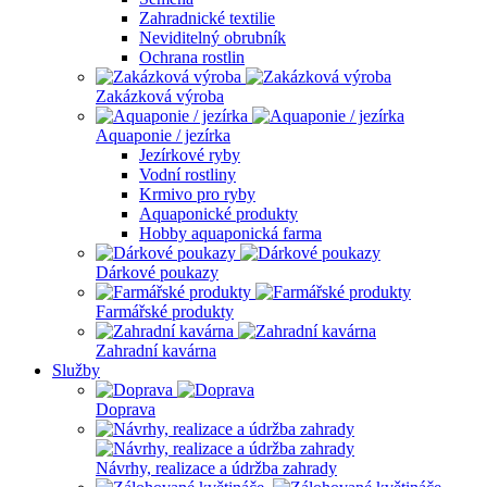
Zahradnické textilie
Neviditelný obrubník
Ochrana rostlin
Zakázková výroba
Aquaponie / jezírka
Jezírkové ryby
Vodní rostliny
Krmivo pro ryby
Aquaponické produkty
Hobby aquaponická farma
Dárkové poukazy
Farmářské produkty
Zahradní kavárna
Služby
Doprava
Návrhy, realizace a údržba zahrady