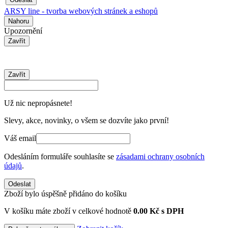
ARSY line - tvorba webových stránek a eshopů
Nahoru
Upozornění
Zavřít
Zavřít
Už nic nepropásnete!
Slevy, akce, novinky, o všem se dozvíte jako první!
Váš email
Odesláním formuláře souhlasíte se
zásadami ochrany osobních
údajů
.
Odeslat
Zboží bylo úspěšně přidáno do košíku
V košíku máte zboží v celkové hodnotě
0.00 Kč s DPH