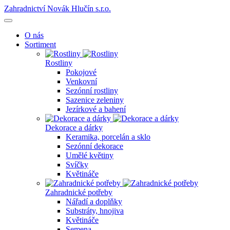
Zahradnictví Novák Hlučín s.r.o.
O nás
Sortiment
Rostliny
Pokojové
Venkovní
Sezónní rostliny
Sazenice zeleniny
Jezírkové a bahení
Dekorace a dárky
Keramika, porcelán a sklo
Sezónní dekorace
Umělé květiny
Svíčky
Květináče
Zahradnické potřeby
Nářadí a doplňky
Substráty, hnojiva
Květináče
Semena