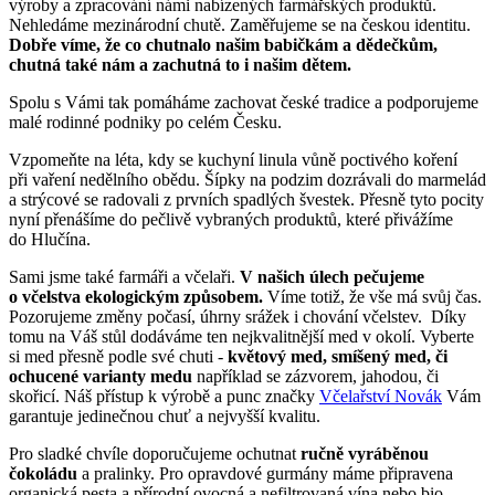
výroby a zpracování námi nabízených farmářských produktů.
Nehledáme mezinárodní chutě. Zaměřujeme se na českou identitu.
Dobře víme, že co chutnalo našim babičkám a dědečkům,
chutná také nám a zachutná to i našim dětem.
Spolu s Vámi tak pomáháme zachovat české tradice a podporujeme
malé rodinné podniky po celém Česku.
Vzpomeňte na léta, kdy se kuchyní linula vůně poctivého koření
při vaření nedělního obědu. Šípky na podzim dozrávali do marmelád
a strýcové se radovali z prvních spadlých švestek. Přesně tyto pocity
nyní přenášíme do pečlivě vybraných produktů, které přivážíme
do Hlučína.
Sami jsme také farmáři a včelaři.
V našich úlech pečujeme
o včelstva ekologickým způsobem.
Víme totiž, že vše má svůj čas.
Pozorujeme změny počasí, úhrny srážek i chování včelstev. Díky
tomu na Váš stůl dodáváme ten nejkvalitnější med v okolí. Vyberte
si med přesně podle své chuti -
květový med, smíšený med, či
ochucené varianty medu
například se zázvorem, jahodou, či
skořicí. Náš přístup k výrobě a punc značky
Včelařství Novák
Vám
garantuje jedinečnou chuť a nejvyšší kvalitu.
Pro sladké chvíle doporučujeme ochutnat
ručně vyráběnou
čokoládu
a pralinky. Pro opravdové gurmány máme připravena
organická pesta a přírodní ovocná a nefiltrovaná vína nebo bio