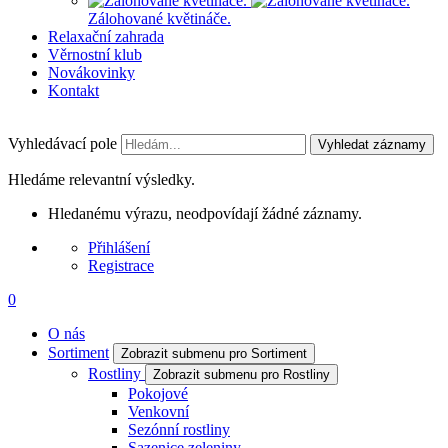
Zálohované květináče.
Relaxační zahrada
Věrnostní klub
Novákovinky
Kontakt
Vyhledávací pole
Vyhledat záznamy
Hledáme relevantní výsledky.
Hledanému výrazu, neodpovídají žádné záznamy.
Přihlášení
Registrace
0
O nás
Sortiment
Zobrazit submenu pro Sortiment
Rostliny
Zobrazit submenu pro Rostliny
Pokojové
Venkovní
Sezónní rostliny
Sazenice zeleniny