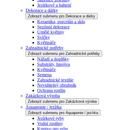
Jezírkové a bahení
Dekorace a dárky
Zobrazit submenu pro Dekorace a dárky
Keramika, porcelán a sklo
Sezónní dekorace
Umělé květiny
Svíčky
Květináče
Zahradnické potřeby
Zobrazit submenu pro Zahradnické potřeby
Nářadí a doplňky
Substráty, hnojiva
Květináče
Semena
Zahradnické textilie
Neviditelný obrubník
Ochrana rostlin
Zakázková výroba
Zobrazit submenu pro Zakázková výroba
Aquaponie / jezírka
Zobrazit submenu pro Aquaponie / jezírka
Jezírkové ryby
Vodní rostliny
Krmivo pro ryby