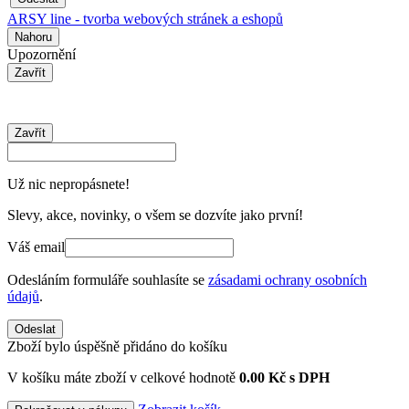
ARSY line - tvorba webových stránek a eshopů
Nahoru
Upozornění
Zavřít
Zavřít
Už nic nepropásnete!
Slevy, akce, novinky, o všem se dozvíte jako první!
Váš email
Odesláním formuláře souhlasíte se
zásadami ochrany osobních
údajů
.
Odeslat
Zboží bylo úspěšně přidáno do košíku
V košíku máte zboží v celkové hodnotě
0.00 Kč s DPH