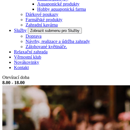
Aquaponické produkty
Hobby aquaponická farma
Dárkové poukazy
Farmářské produkty
Zahradní kavárna
Služby
Zobrazit submenu pro Služby
Doprava
Návrhy, realizace a údržba zahrady
Zálohované květináče.
Relaxační zahrada
Věrnostní klub
Novákovinky
Kontakt
Otevírací doba
8.00 - 18.00