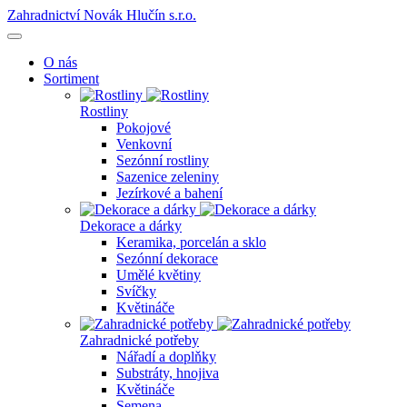
Zahradnictví Novák Hlučín s.r.o.
O nás
Sortiment
Rostliny
Pokojové
Venkovní
Sezónní rostliny
Sazenice zeleniny
Jezírkové a bahení
Dekorace a dárky
Keramika, porcelán a sklo
Sezónní dekorace
Umělé květiny
Svíčky
Květináče
Zahradnické potřeby
Nářadí a doplňky
Substráty, hnojiva
Květináče
Semena