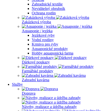
Zahradnické textilie
Neviditelný obrubník
Ochrana rostlin
Zakázková výroba
Aquaponie / jezírka
Jezírkové ryby
Vodní rostliny
Krmivo pro ryby
Aquaponické produkty
Hobby aquaponická farma
Dárkové poukazy
Farmářské produkty
Zahradní kavárna
Služby
Doprava
Návrhy, realizace a údržba zahrady